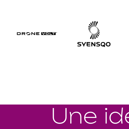
Une id