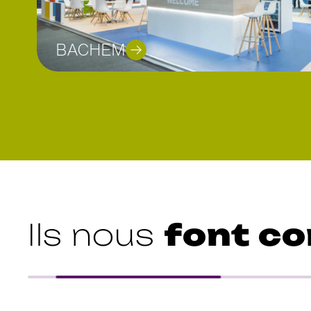
BACHEM
font co
Ils nous