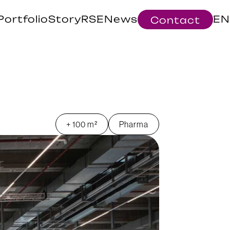
Portfolio
Story
RSE
News
EN
Contact
+ 100 m²
Pharma