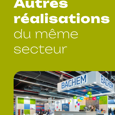
Autres
réalisations
du même
secteur