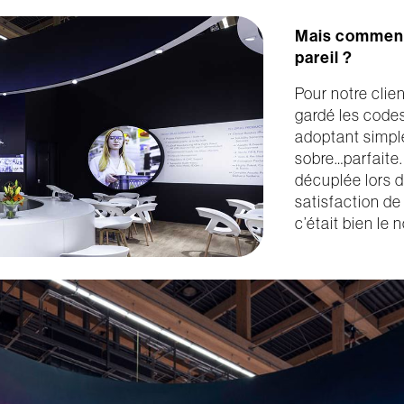
Mais comment 
pareil ?
Pour notre cli
gardé les codes
adoptant simpl
sobre…parfaite. 
décuplée lors d
satisfaction de 
c’était bien le 