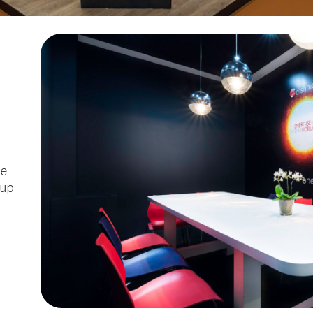
de
oup