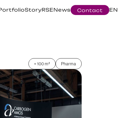
Portfolio
Story
RSE
News
EN
Contact
+ 100 m²
Pharma