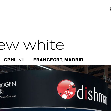
new white
CPHI
FRANCFORT, MADRID
 :
| VILLE :