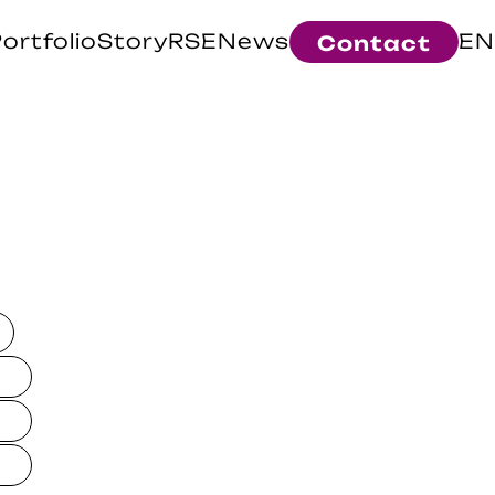
ortfolio
Story
RSE
News
EN
Contact