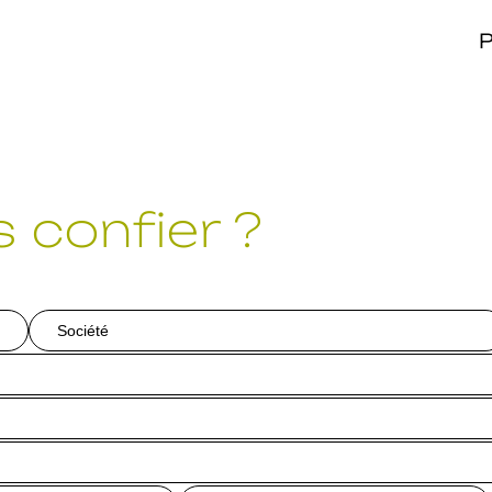
P
 confier ?