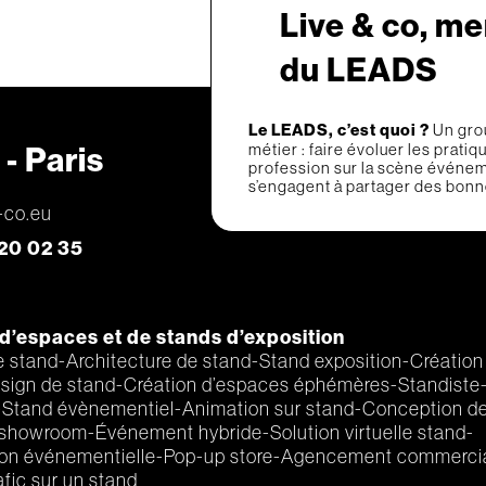
Live & co, me
du LEADS
Le LEADS, c’est quoi ?
Un gro
métier : faire évoluer les prati
- Paris
profession sur la scène événem
s’engagent à partager des bonnes
-co.eu
 20 02 35
d’espaces et de stands d’exposition
e stand
Architecture de stand
Stand exposition
Création
sign de stand
Création d’espaces éphémères
Standiste
Stand évènementiel
Animation sur stand
Conception de
 showroom
Événement hybride
Solution virtuelle stand
n événementielle
Pop-up store
Agencement commerci
afic sur un stand