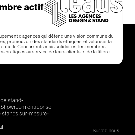
mbre actif
upement d’agences qui défend une vision commune du
ques, promouvoir des standards éthiques, et valoriser la
entielle.Concurrents mais solidaires, les membres
 pratiques au service de leurs clients et de la filière.
 de stand
Showroom entreprise
 stands sur-mesure
al
Suivez-nous !