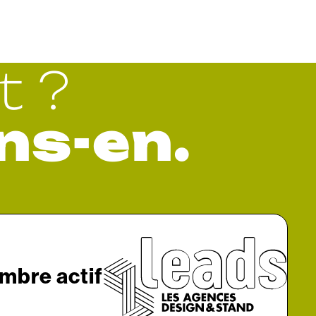
t ?
ns-en.
mbre actif