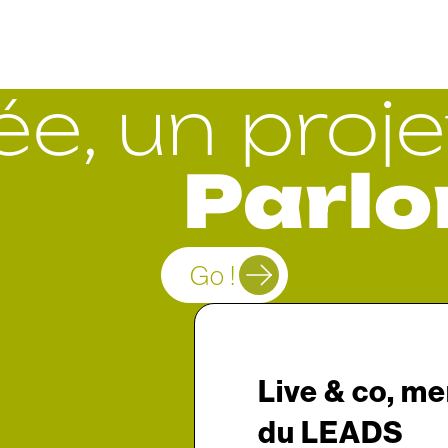
ée, un proje
Parlo
Go !
Live & co, me
du LEADS