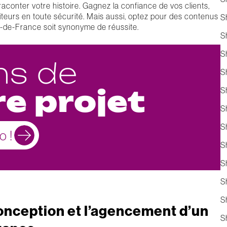
conter votre histoire. Gagnez la confiance de vos clients,
iteurs en toute sécurité. Mais aussi, optez pour des contenus
S
le-de-France soit synonyme de réussite.
S
S
ns de
S
re projet
S
S
S
o !
S
S
S
S
conception et l’agencement d’un
S