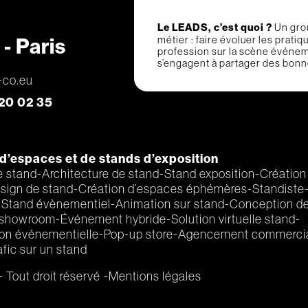
Le LEADS, c’est quoi ?
Un gro
métier : faire évoluer les prati
- Paris
profession sur la scène événem
s’engagent à partager des bonnes
-co.eu
 20 02 35
d’espaces et de stands d’exposition
e stand
Architecture de stand
Stand exposition
Création
sign de stand
Création d’espaces éphémères
Standiste
Stand évènementiel
Animation sur stand
Conception de
 showroom
Événement hybride
Solution virtuelle stand
n événementielle
Pop-up store
Agencement commerci
afic sur un stand
 Tout droit réservé
Mentions légales