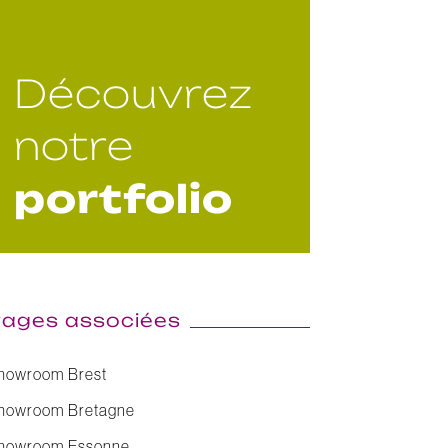
Découvrez
notre
portfolio
ages associées
howroom Brest
howroom Bretagne
howroom Essonne