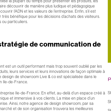
sé la plupart du temps pour présenter les produits, les
à faire découvrir de manière plus ludique et pédagogique
ouvrir l’ADN et les valeurs de l’entreprise. Enfin, s’il est
 très bénéfique pour les décisions d’achats des visiteurs.
 ou particuliers.
 stratégie de communication de
 est un outil performant mais trop souvent oublié par les
duits, leurs services et leurs innovations de façon optimale à
 de design de showroom Live & co est spécialisée dans le
P
n Ile-de-France.
S
reprise Ile-de-France. En effet, au-delà d’un espace créé à
que et immersive à vos clients. La mise en place d’un
S
ise. Ainsi, notre agence de design showroom, par sa
marché et de son organisation trouvera les meilleures
S