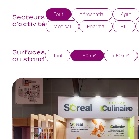
Tout
Aérospatial
Agro
Secteurs
d'activité
Médical
Pharma
RH
Surfaces
Tout
– 50 m²
+ 50 m²
du stand