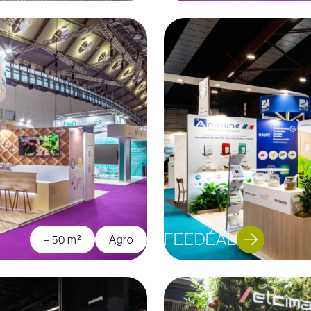
FEEDÉAL
– 50 m²
Agro