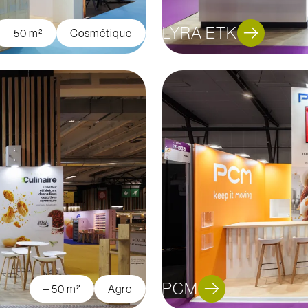
LYRA ETK
– 50 m²
Cosmétique
PCM
– 50 m²
Agro