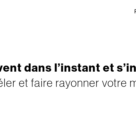
v
e
n
t
d
a
n
s
l
’
i
n
s
t
a
n
t
e
t
s
’
i
é
l
e
r
e
t
f
a
i
r
e
r
a
y
o
n
n
e
r
v
o
t
r
e