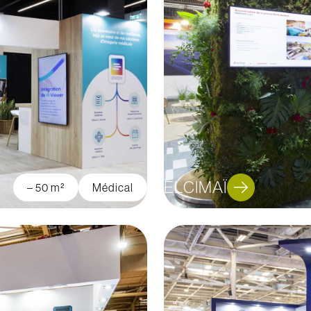
ELCIMAÏ
– 50 m²
Médical