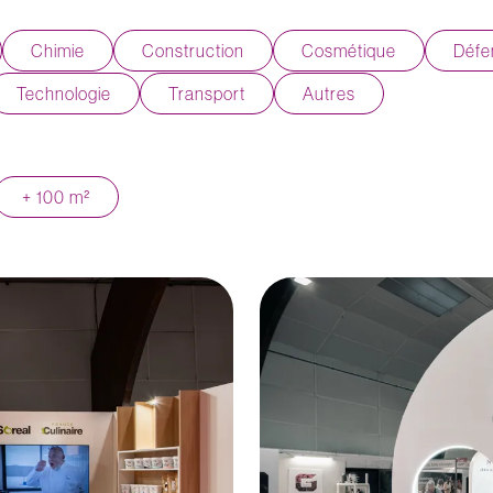
Chimie
Construction
Cosmétique
Défe
Technologie
Transport
Autres
+ 100 m²