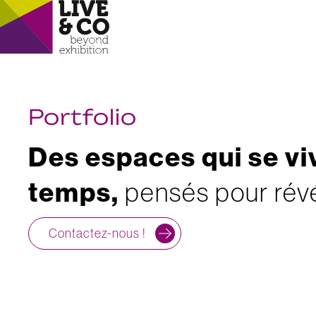
Portfolio
D
e
s
e
s
p
a
c
e
s
q
u
i
s
e
v
i
t
e
m
p
s
,
p
e
n
s
é
s
p
o
u
r
r
é
v
Contactez-nous !