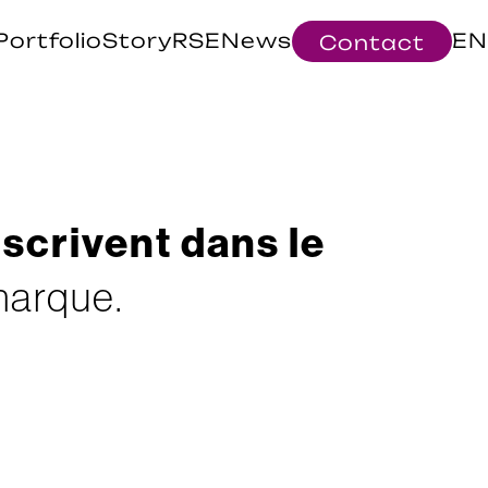
Portfolio
Story
RSE
News
EN
Contact
n
s
c
r
i
v
e
n
t
d
a
n
s
l
e
m
a
r
q
u
e
.