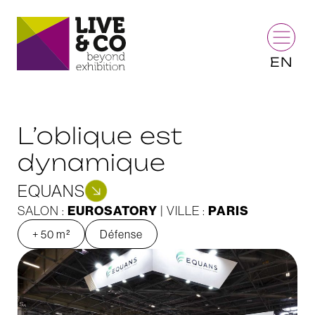
EN
L’oblique est
dynamique
EQUANS
EUROSATORY
PARIS
SALON :
| VILLE :
+ 50 m²
Défense