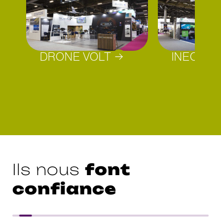
DRONE VOLT
INEO DE
font
Ils nous
confiance